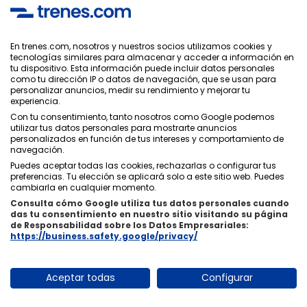
Trenes Madrid Mieres Puente
Fecha:
Desde:
14/10/2025
19,00€
En trenes.com, nosotros y nuestros socios utilizamos cookies y
tecnologías similares para almacenar y acceder a información en
tu dispositivo. Esta información puede incluir datos personales
Trenes Madrid Tarancón
como tu dirección IP o datos de navegación, que se usan para
personalizar anuncios, medir su rendimiento y mejorar tu
Fecha:
Desde:
experiencia.
11/07/2025
8,84€
Con tu consentimiento, tanto nosotros como Google podemos
utilizar tus datos personales para mostrarte anuncios
personalizados en función de tus intereses y comportamiento de
Trenes Madrid Lorca Sutullena
navegación.
Fecha:
Desde:
Puedes aceptar todas las cookies, rechazarlas o configurar tus
24/08/2025
19,00€
preferencias. Tu elección se aplicará solo a este sitio web. Puedes
cambiarla en cualquier momento.
Consulta cómo Google utiliza tus datos personales cuando
Trenes Madrid Betanzos
das tu consentimiento en nuestro sitio visitando su página
de Responsabilidad sobre los Datos Empresariales:
Fecha:
Desde:
https://business.safety.google/privacy/
25/07/2025
84,60€
Trenes Madrid Peñaranda de Bracamonte
Aceptar todas
Configurar
Fecha:
Desde:
15/08/2025
20,80€