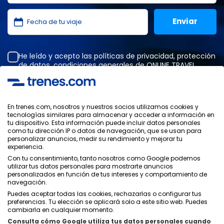
He leído y acepto las
políticas de privacidad
,
protección
de datos
,
condiciones generales
de ONLINE TRAVEL
SOLUTIONS.
En trenes.com, nosotros y nuestros socios utilizamos cookies y
tecnologías similares para almacenar y acceder a información en
Política de Privacidad
tu dispositivo. Esta información puede incluir datos personales
Condiciones Generales
como tu dirección IP o datos de navegación, que se usan para
Política de Cookies
personalizar anuncios, medir su rendimiento y mejorar tu
experiencia.
Política de Seguridad
Aviso Legal
Con tu consentimiento, tanto nosotros como Google podemos
utilizar tus datos personales para mostrarte anuncios
Contacto
personalizados en función de tus intereses y comportamiento de
navegación.
Puedes aceptar todas las cookies, rechazarlas o configurar tus
preferencias. Tu elección se aplicará solo a este sitio web. Puedes
cambiarla en cualquier momento.
Consulta cómo Google utiliza tus datos personales cuando