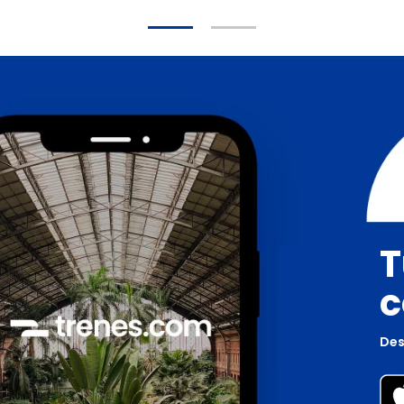
T
c
Des