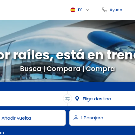
ES
Ayuda
or raíles, está en tr
Busca | Compara | Compra
om