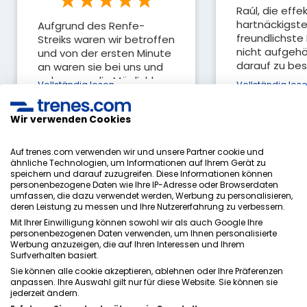
Raúl, die effek
hartnäckigst
Aufgrund des Renfe-
freundlichste 
Streiks waren wir betroffen
nicht aufgehö
und von der ersten Minute
darauf zu be
an waren sie bei uns und
meine Zugfah
gaben uns die Möglichkeit,
Vollständig lesen
Vollständig les
bekommen...
uns umzuziehen und
zurückzukehren. . .
Wir verwenden Cookies
Alle Meinungen ansehen
Auf trenes.com verwenden wir und unsere Partner cookie und
ähnliche Technologien, um Informationen auf Ihrem Gerät zu
speichern und darauf zuzugreifen. Diese Informationen können
personenbezogene Daten wie Ihre IP-Adresse oder Browserdaten
Datenschutzrichtlinie
umfassen, die dazu verwendet werden, Werbung zu personalisieren,
AGB
deren Leistung zu messen und Ihre Nutzererfahrung zu verbessern.
Cookie-Richtlinie
Mit Ihrer Einwilligung können sowohl wir als auch Google Ihre
Sicherheitsrichtlinie
personenbezogenen Daten verwenden, um Ihnen personalisierte
Werbung anzuzeigen, die auf Ihren Interessen und Ihrem
Impressum
Surfverhalten basiert.
Kontakt
Sie können alle cookie akzeptieren, ablehnen oder Ihre Präferenzen
anpassen. Ihre Auswahl gilt nur für diese Website. Sie können sie
jederzeit ändern.