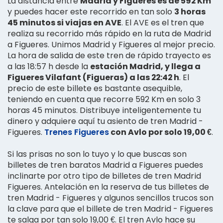
La distancia entre
Madrid y Figueres es de 592 Km
y puedes hacer este recorrido en tan solo
3 horas
45 minutos si viajas en AVE
. El AVE es el tren que
realiza su recorrido más rápido en la ruta de Madrid
a Figueres. Unimos Madrid y Figueres al mejor precio.
La hora de salida de este tren de rápido trayecto es
a las 18:57 h desde la
estación Madrid, y llega a
Figueres Vilafant (Figueras) a las 22:42 h
. El
precio de este billete es bastante asequible,
teniendo en cuenta que recorre 592 Km en solo 3
horas 45 minutos. Distribuye inteligentemente tu
dinero y adquiere aquí tu asiento de tren Madrid -
Figueres.
Trenes Figueres
con Avlo por solo 19,00 €
.
Si las prisas no son lo tuyo y lo que buscas son
billetes de tren baratos Madrid a Figueres puedes
inclinarte por otro tipo de billetes de tren Madrid
Figueres. Antelación en la reserva de tus billetes de
tren Madrid - Figueres y algunos sencillos trucos son
la clave para que el billete de tren Madrid - Figueres
te salga por tan solo 19,00 €. El tren Avlo hace su