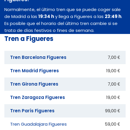
Normalmente, el último tren que se puede coger sale
de Madrid a las
19:34 h
y llega a Figueres a las
23:49 h
.
Es posible que el horario del último tren cambie si se
trata de días festivos o fines de semana.
Tren a Figueres
Tren Barcelona Figueres
7,00 €
Tren Madrid Figueres
19,00 €
Tren Girona Figueres
7,00 €
Tren Zaragoza Figueres
19,00 €
Tren París Figueres
99,00 €
Tren Guadalajara Figueres
59,00 €