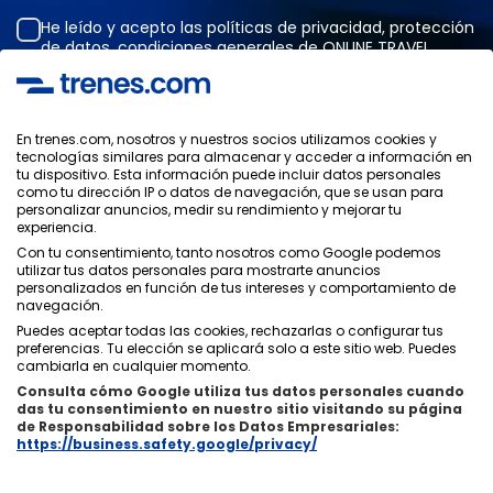
He leído y acepto las
políticas de privacidad
,
protección
de datos
,
condiciones generales
de ONLINE TRAVEL
SOLUTIONS.
En trenes.com, nosotros y nuestros socios utilizamos cookies y
tecnologías similares para almacenar y acceder a información en
Política de Privacidad
tu dispositivo. Esta información puede incluir datos personales
Condiciones Generales
como tu dirección IP o datos de navegación, que se usan para
Política de Cookies
personalizar anuncios, medir su rendimiento y mejorar tu
experiencia.
Política de Seguridad
Con tu consentimiento, tanto nosotros como Google podemos
Aviso Legal
utilizar tus datos personales para mostrarte anuncios
Contacto
personalizados en función de tus intereses y comportamiento de
navegación.
Puedes aceptar todas las cookies, rechazarlas o configurar tus
preferencias. Tu elección se aplicará solo a este sitio web. Puedes
cambiarla en cualquier momento.
Consulta cómo Google utiliza tus datos personales cuando
Quiénes Somos
ixigo
das tu consentimiento en nuestro sitio visitando su página
de Responsabilidad sobre los Datos Empresariales:
Copyright © Trenes.com. Todos los derechos reservados.
https://business.safety.google/privacy/