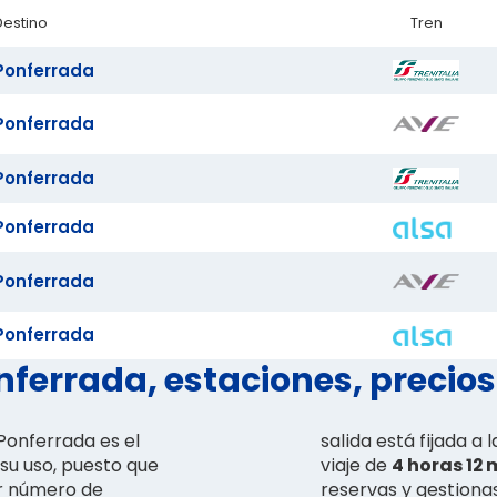
Destino
Tren
Ponferrada
Ponferrada
Ponferrada
Ponferrada
Ponferrada
Ponferrada
ferrada, estaciones, precios
 Ponferrada es el
salida está fijada a l
su uso, puesto que
viaje de
4 horas 12 
r número de
reservas y gestionas