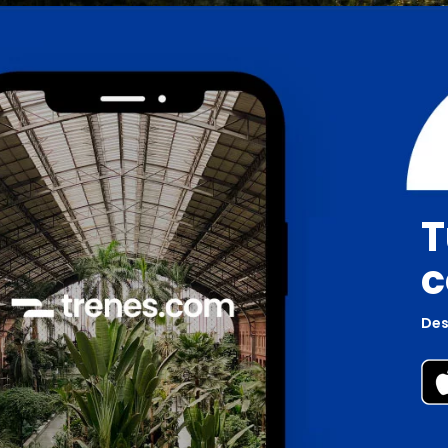
T
c
Des