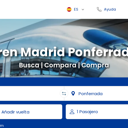
ES
Ayuda
ren Madrid Ponferra
Busca | Compara | Compra
om