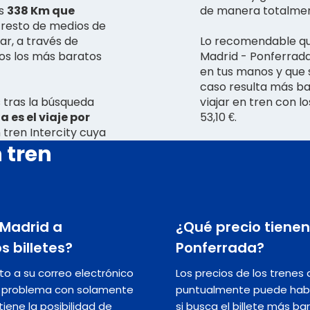
os
338 Km que
de manera totalmen
 resto de medios de
r, a través de
Lo recomendable que
s los más baratos
Madrid - Ponferrada
en tus manos y que s
caso resulta más ba
 tras la búsqueda
viajar en tren con l
 es el viaje por
53,10 €.
n tren Intercity cuya
 tren
 Madrid a
¿Qué precio tienen
s billetes?
Ponferrada?
nto a su correo electrónico
Los precios de los trenes
in problema con solamente
puntualmente puede hab
iene la posibilidad de
si busca el billete más ba