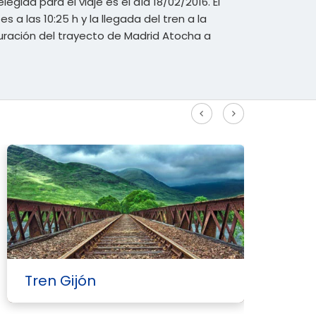
legida para el viaje es el día 18/02/2016. El
es a las 10:25 h y la llegada del tren a la
duración del trayecto de Madrid Atocha a
Ver más rutas Alta Velocidad
Tren Gijón
T