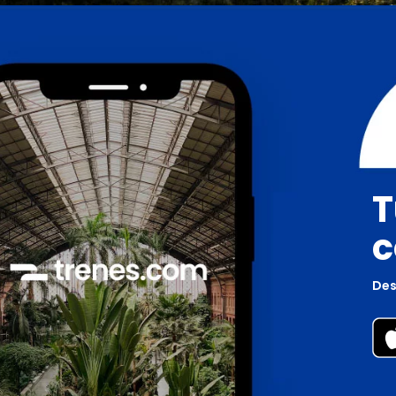
T
c
Des