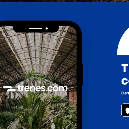
T
c
Des