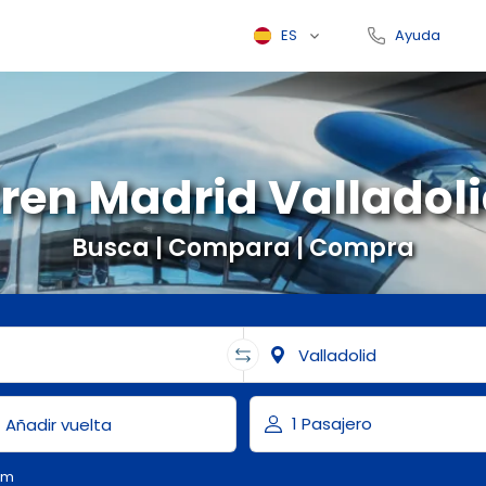
ES
Ayuda
ren Madrid Valladol
Busca | Compara | Compra
om