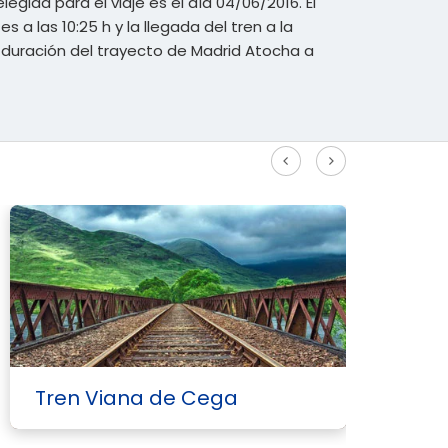
legida para el viaje es el día 04/06/2016. El
es a las 10:25 h y la llegada del tren a la
La duración del trayecto de Madrid Atocha a
Ver más rutas Alta Velocidad
Tren Viana de Cega
T