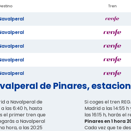
Destino
Tren
Navalperal
Navalperal
Navalperal
Navalperal
Navalperal
alperal de Pinares, estacione
rid a Navalperal de
Si coges el tren REG
a las 6:40 h, hasta
Madrid a las 14:55 h
es el primer tren que
las 16:15 h, harás el
llegarás a Navalperal
Pinares en 1 hora 20
ma hora, a las 20:25
Cada vez que te des