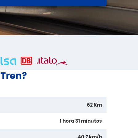
 Tren?
62 Km
1 hora 31 minutos
40.7 km/h