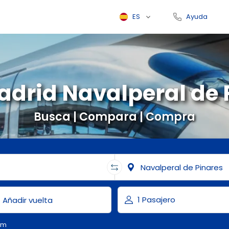
ES
Ayuda
adrid Navalperal de 
Busca | Compara | Compra
om