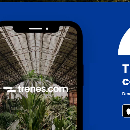
T
c
Des