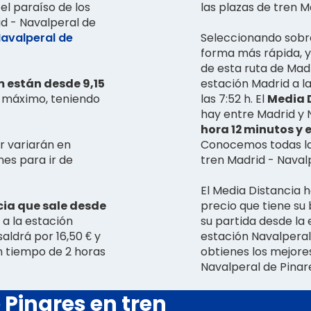
 el paraíso de los
las plazas de tren 
id - Navalperal de
avalperal de
Seleccionando sobre 
forma más rápida, y
de esta ruta de Madr
 están desde 9,15
estación Madrid a la
io máximo, teniendo
las 7:52 h. El
Media D
hay entre Madrid y 
hora 12 minutos y el
r variarán en
Conocemos todas las
nes para ir de
tren Madrid - Navalp
El Media Distancia 
cia que sale desde
precio que tiene su b
 a la estación
su partida desde la e
por 16,50 € y
estación Navalperal
n tiempo de 2 horas
obtienes los mejores
Navalperal de Pinar
 Pinares en tren