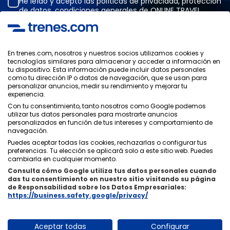
He leído y acepto las
políticas de privacidad
,
protección
de datos
,
condiciones generales
de ONLINE TRAVEL
SOLUTIONS.
En trenes.com, nosotros y nuestros socios utilizamos cookies y
tecnologías similares para almacenar y acceder a información en
Política de Privacidad
tu dispositivo. Esta información puede incluir datos personales
Condiciones Generales
como tu dirección IP o datos de navegación, que se usan para
Política de Cookies
personalizar anuncios, medir su rendimiento y mejorar tu
experiencia.
Política de Seguridad
Aviso Legal
Con tu consentimiento, tanto nosotros como Google podemos
utilizar tus datos personales para mostrarte anuncios
Contacto
personalizados en función de tus intereses y comportamiento de
navegación.
Puedes aceptar todas las cookies, rechazarlas o configurar tus
preferencias. Tu elección se aplicará solo a este sitio web. Puedes
cambiarla en cualquier momento.
Consulta cómo Google utiliza tus datos personales cuando
Quiénes Somos
ixigo
das tu consentimiento en nuestro sitio visitando su página
de Responsabilidad sobre los Datos Empresariales:
Copyright © Trenes.com. Todos los derechos reservados.
https://business.safety.google/privacy/
Aceptar todas
Configurar