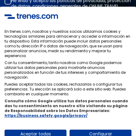
He leído y acepto las
políticas de privacidad
,
protección
de datos
,
condiciones generales
de ONLINE TRAVEL
SOLUTIONS.
En trenes.com, nosotros y nuestros socios utilizamos cookies y
tecnologías similares para almacenar y acceder a información en
Política de Privacidad
tu dispositivo. Esta información puede incluir datos personales
Condiciones Generales
como tu dirección IP o datos de navegación, que se usan para
Política de Cookies
personalizar anuncios, medir su rendimiento y mejorar tu
experiencia.
Política de Seguridad
Aviso Legal
Con tu consentimiento, tanto nosotros como Google podemos
utilizar tus datos personales para mostrarte anuncios
Contacto
personalizados en función de tus intereses y comportamiento de
navegación.
Puedes aceptar todas las cookies, rechazarlas o configurar tus
preferencias. Tu elección se aplicará solo a este sitio web. Puedes
cambiarla en cualquier momento.
Consulta cómo Google utiliza tus datos personales cuando
Quiénes Somos
ixigo
das tu consentimiento en nuestro sitio visitando su página
de Responsabilidad sobre los Datos Empresariales:
Copyright © Trenes.com. Todos los derechos reservados.
https://business.safety.google/privacy/
Aceptar todas
Configurar