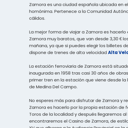
Zamora es una ciudad española ubicada en el n
homónima. Pertenece a la Comunidad Autónoma 
cálidos.
La mejor forma de viajar a Zamora es hacerlo 
Zamora muy baratos, que van desde 3,30 € los
mañana, ya que si puedes elegir los billetes 
dispone de trenes de alta velocidad
Alta Ve
La estación ferroviaria de Zamora está situada
inaugurada en 1958 tras casi 30 años de obras 
primer tren en la estación que viene desde la 
de Medina Del Campo.
No esperes más para disfrutar de Zamora y res
Zamora es hacerlo por la propia estación de fe
Toros de la localidad y después llegaremos al 
encontraremos el Casino de Zamora, de estilo 
XV que alberga a la Audiencia Provincial en la 