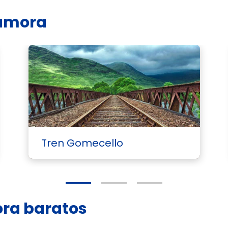
Zamora
Tren Gomecello
ora baratos