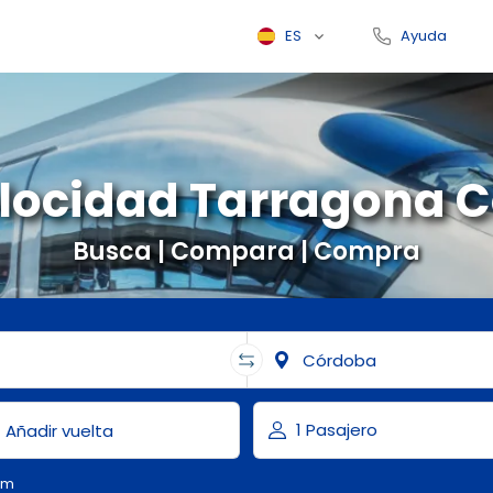
ES
Ayuda
elocidad Tarragona 
Busca | Compara | Compra
om