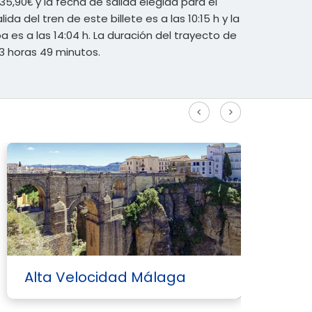
35,90€ y la fecha de salida elegida para el
lida del tren de este billete es a las 10:15 h y la
a es a las 14:04 h. La duración del trayecto de
 horas 49 minutos.
Ver más rutas Alta Velocidad
Alta Velocidad Málaga
A