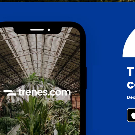
T
c
Des