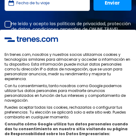
He leído y acepto las
políticas de privacidad
,
protección
de datos
,
condiciones generales
de ONLINE TRAVEL
SOLUTIONS.
En trenes.com, nosotros y nuestros socios utilizamos cookies y
tecnologías similares para almacenar y acceder a información en
Política de Privacidad
tu dispositivo. Esta información puede incluir datos personales
Condiciones Generales
como tu dirección IP o datos de navegación, que se usan para
Política de Cookies
personalizar anuncios, medir su rendimiento y mejorar tu
experiencia.
Política de Seguridad
Con tu consentimiento, tanto nosotros como Google podemos
Aviso Legal
utilizar tus datos personales para mostrarte anuncios
Contacto
personalizados en función de tus intereses y comportamiento de
navegación.
Puedes aceptar todas las cookies, rechazarlas o configurar tus
preferencias. Tu elección se aplicará solo a este sitio web. Puedes
cambiarla en cualquier momento.
Consulta cómo Google utiliza tus datos personales cuando
Quiénes Somos
ixigo
das tu consentimiento en nuestro sitio visitando su página
de Responsabilidad sobre los Datos Empresariales:
Copyright © Trenes.com. Todos los derechos reservados.