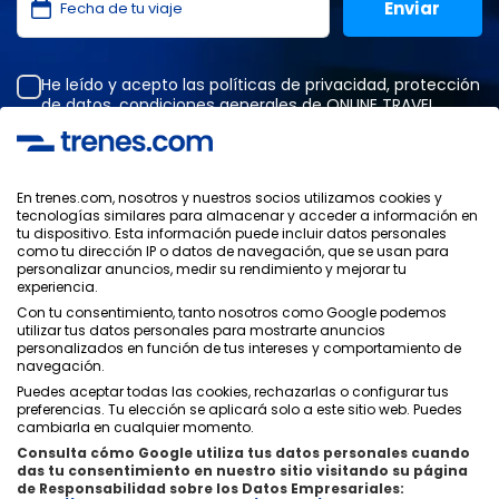
He leído y acepto las
políticas de privacidad
,
protección
de datos
,
condiciones generales
de ONLINE TRAVEL
SOLUTIONS.
En trenes.com, nosotros y nuestros socios utilizamos cookies y
tecnologías similares para almacenar y acceder a información en
Política de Privacidad
tu dispositivo. Esta información puede incluir datos personales
Condiciones Generales
como tu dirección IP o datos de navegación, que se usan para
Política de Cookies
personalizar anuncios, medir su rendimiento y mejorar tu
experiencia.
Política de Seguridad
Con tu consentimiento, tanto nosotros como Google podemos
Aviso Legal
utilizar tus datos personales para mostrarte anuncios
Contacto
personalizados en función de tus intereses y comportamiento de
navegación.
Puedes aceptar todas las cookies, rechazarlas o configurar tus
preferencias. Tu elección se aplicará solo a este sitio web. Puedes
cambiarla en cualquier momento.
Consulta cómo Google utiliza tus datos personales cuando
Quiénes Somos
ixigo
das tu consentimiento en nuestro sitio visitando su página
de Responsabilidad sobre los Datos Empresariales:
Copyright © Trenes.com. Todos los derechos reservados.