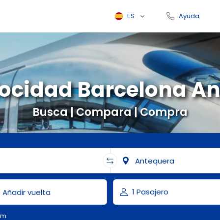
ES
Ayuda
locidad Barcelona A
Busca | Compara | Compra
om