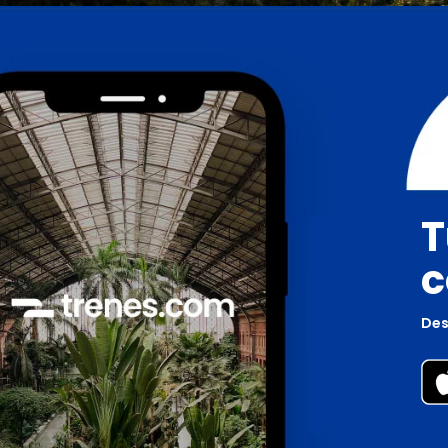
T
c
Des