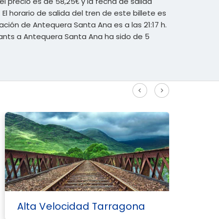
l precio es de 58,25€ y la fecha de salida
 El horario de salida del tren de este billete es
stación de Antequera Santa Ana es a las 21:17 h.
Sants a Antequera Santa Ana ha sido de 5
Ver más rutas Alta Velocidad
Alta Velocidad Tarragona
A