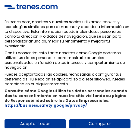
SOLUTIONS.
En trenes.com, nosotros y nuestros socios utilizamos cookies y
tecnologías similares para almacenar y acceder a información en
Política de Privacidad
tu dispositivo. Esta información puede incluir datos personales
Condiciones Generales
como tu dirección IP o datos de navegación, que se usan para
Política de Cookies
personalizar anuncios, medir su rendimiento y mejorar tu
experiencia.
Política de Seguridad
Con tu consentimiento, tanto nosotros como Google podemos
Aviso Legal
utilizar tus datos personales para mostrarte anuncios
Contacto
personalizados en función de tus intereses y comportamiento de
navegación.
Puedes aceptar todas las cookies, rechazarlas o configurar tus
preferencias. Tu elección se aplicará solo a este sitio web. Puedes
cambiarla en cualquier momento.
Consulta cómo Google utiliza tus datos personales cuando
Quiénes Somos
ixigo
das tu consentimiento en nuestro sitio visitando su página
de Responsabilidad sobre los Datos Empresariales:
Copyright © Trenes.com. Todos los derechos reservados.
https://business.safety.google/privacy/
Aceptar todas
Configurar