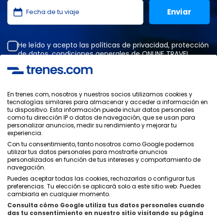
He leído y acepto las
políticas de privacidad
,
protección
de datos
,
condiciones generales
de ONLINE TRAVEL
SOLUTIONS.
En trenes.com, nosotros y nuestros socios utilizamos cookies y
tecnologías similares para almacenar y acceder a información en
Política de Privacidad
tu dispositivo. Esta información puede incluir datos personales
Condiciones Generales
como tu dirección IP o datos de navegación, que se usan para
Política de Cookies
personalizar anuncios, medir su rendimiento y mejorar tu
experiencia.
Política de Seguridad
Con tu consentimiento, tanto nosotros como Google podemos
Aviso Legal
utilizar tus datos personales para mostrarte anuncios
Contacto
personalizados en función de tus intereses y comportamiento de
navegación.
Puedes aceptar todas las cookies, rechazarlas o configurar tus
preferencias. Tu elección se aplicará solo a este sitio web. Puedes
cambiarla en cualquier momento.
Consulta cómo Google utiliza tus datos personales cuando
Quiénes Somos
ixigo
das tu consentimiento en nuestro sitio visitando su página