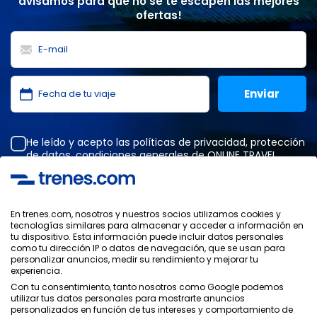
avisamos para que no se te escapen las mejores
ofertas!
He leído y acepto las
políticas de privacidad
,
protección
de datos
,
condiciones generales
de ONLINE TRAVEL
SOLUTIONS.
En trenes.com, nosotros y nuestros socios utilizamos cookies y
tecnologías similares para almacenar y acceder a información en
Política de Privacidad
tu dispositivo. Esta información puede incluir datos personales
Condiciones Generales
como tu dirección IP o datos de navegación, que se usan para
Política de Cookies
personalizar anuncios, medir su rendimiento y mejorar tu
experiencia.
Política de Seguridad
Con tu consentimiento, tanto nosotros como Google podemos
Aviso Legal
utilizar tus datos personales para mostrarte anuncios
Contacto
personalizados en función de tus intereses y comportamiento de