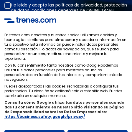
He leído y acepto las
políticas de privacidad
,
protección
de datos
,
condiciones generales
de ONLINE TRAVEL
SOLUTIONS.
En trenes.com, nosotros y nuestros socios utilizamos cookies y
tecnologías similares para almacenar y acceder a información en
Política de Privacidad
tu dispositivo. Esta información puede incluir datos personales
Condiciones Generales
como tu dirección IP o datos de navegación, que se usan para
Política de Cookies
personalizar anuncios, medir su rendimiento y mejorar tu
experiencia.
Política de Seguridad
Con tu consentimiento, tanto nosotros como Google podemos
Aviso Legal
utilizar tus datos personales para mostrarte anuncios
Contacto
personalizados en función de tus intereses y comportamiento de
navegación.
Puedes aceptar todas las cookies, rechazarlas o configurar tus
preferencias. Tu elección se aplicará solo a este sitio web. Puedes
cambiarla en cualquier momento.
Consulta cómo Google utiliza tus datos personales cuando
Quiénes Somos
ixigo
das tu consentimiento en nuestro sitio visitando su página
de Responsabilidad sobre los Datos Empresariales:
Copyright © Trenes.com. Todos los derechos reservados.
https://business.safety.google/privacy/