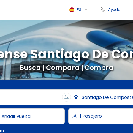
ES
Ayuda
ense Santiago De C
Busca | Compara | Compra
om