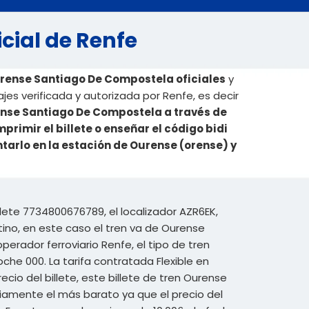
cial de Renfe
urense Santiago De Compostela oficiales
y
es verificada y autorizada por Renfe, es decir
rense Santiago De Compostela a través de
rimir el billete o enseñar el código bidi
ntarlo en la estación de Ourense (orense) y
lete 7734800676789, el localizador AZR6EK,
ino, en este caso el tren va de Ourense
erador ferroviario Renfe, el tipo de tren
oche 000. La tarifa contratada Flexible en
recio del billete, este billete de tren Ourense
amente el más barato ya que el precio del