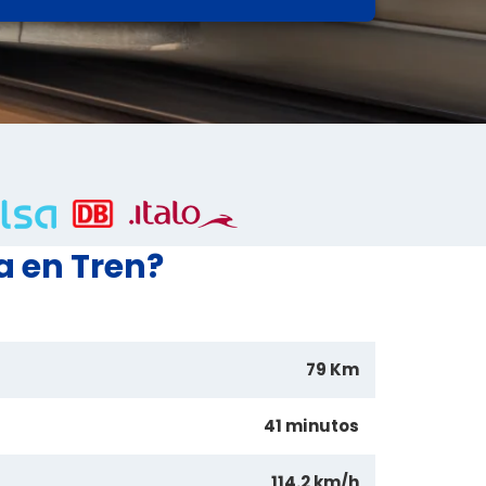
a en Tren?
79 Km
41 minutos
114.2 km/h