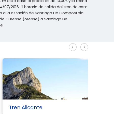
 En este caso el precio es de 10,00€ y la fecha
24/07/2016. El horario de salida del tren de este
 tren a la estación de Santiago De Compostela
to de Ourense (orense) a Santiago De
s.
Ver más rutas Alta Velocidad
Tren Alicante
T