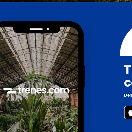
T
c
Des