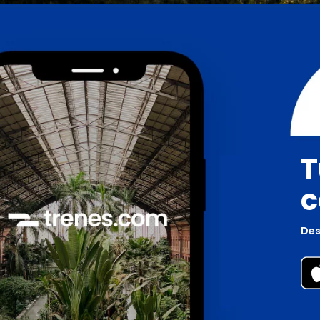
T
c
Des