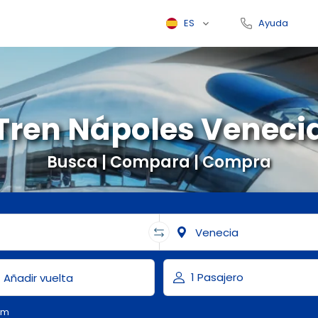
ES
Ayuda
Tren Nápoles Veneci
Busca | Compara | Compra
om