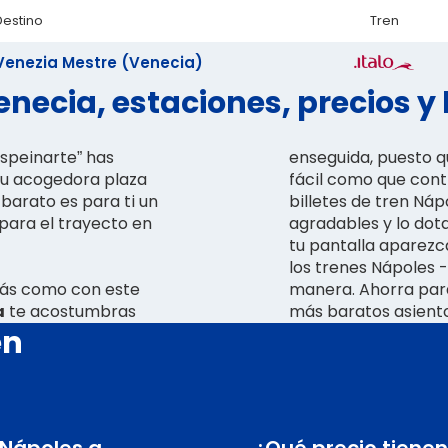
Destino
Tren
Venezia Mestre (Venecia)
necia, estaciones, precios y
espeinarte” has
enseguida, puesto q
u acogedora plaza
fácil como que contr
 barato es para ti un
billetes de tren Náp
para el trayecto en
agradables y lo dot
tu pantalla aparezca
los trenes Nápoles -
erás como con este
manera. Ahorra par
a
te acostumbras
más baratos asiento
en
e Nápoles a
¿Qué precio tienen