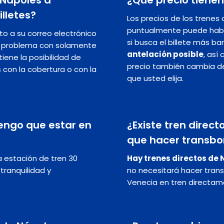
illetes?
Los precios de los trenes
puntualmente puede hab
nto a su correo electrónico
si busca el billete más ba
in problema con solamente
antelación posible
, así
iene la posibilidad de
precio también cambia dep
s con la cobertura o con la
que usted elija.
engo que estar en
¿Existe tren direc
que hacer transbo
estación de tren 30
Hay trenes directos de
 tranquilidad y
no necesitará hacer trans
Venecia en tren directame