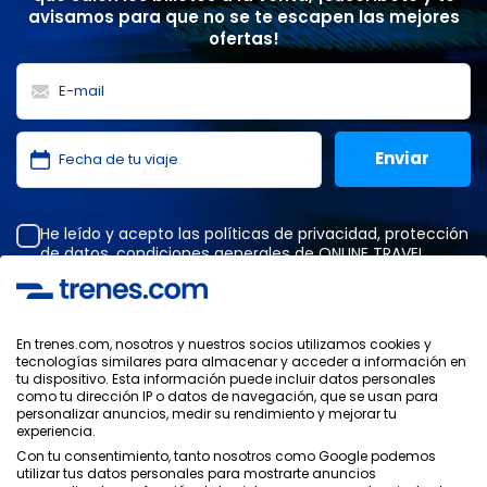
avisamos para que no se te escapen las mejores
ofertas!
He leído y acepto las
políticas de privacidad
,
protección
de datos
,
condiciones generales
de ONLINE TRAVEL
SOLUTIONS.
En trenes.com, nosotros y nuestros socios utilizamos cookies y
tecnologías similares para almacenar y acceder a información en
Política de Privacidad
tu dispositivo. Esta información puede incluir datos personales
Condiciones Generales
como tu dirección IP o datos de navegación, que se usan para
Política de Cookies
personalizar anuncios, medir su rendimiento y mejorar tu
experiencia.
Política de Seguridad
Aviso Legal
Con tu consentimiento, tanto nosotros como Google podemos
utilizar tus datos personales para mostrarte anuncios
Contacto