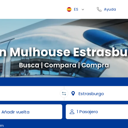
ES
Ayuda
n Mulhouse Estrasb
Busca | Compara | Compra
om