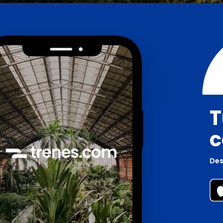
T
c
Des