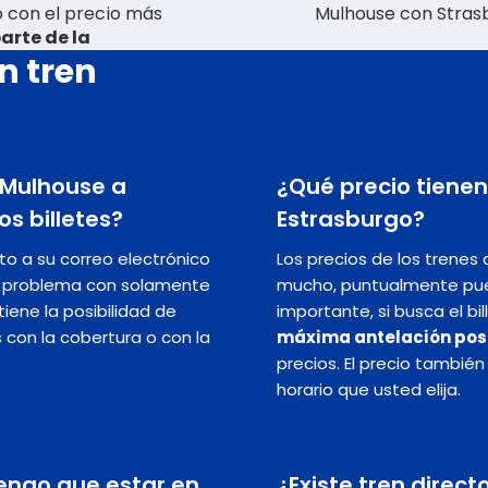
o con el precio más
Mulhouse con Strasb
arte de la
n tren
e Mulhouse a
¿Qué precio tienen
os billetes?
Estrasburgo?
nto a su correo electrónico
Los precios de los trenes
in problema con solamente
mucho, puntualmente pu
iene la posibilidad de
importante, si busca el bi
s con la cobertura o con la
máxima antelación pos
precios. El precio tambié
horario que usted elija.
engo que estar en
¿Existe tren direc