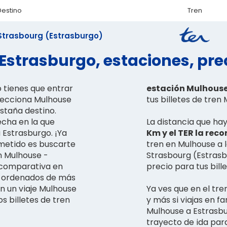
Destino
Tren
Strasbourg (Estrasburgo)
Estrasburgo, estaciones, prec
o tienes que entrar
estación Mulhouse 
elecciona Mulhouse
tus billetes de tren
estaña destino.
echa en la que
La distancia que ha
 Estrasburgo. ¡Ya
Km y el TER la reco
metido es buscarte
tren en Mulhouse a l
n Mulhouse -
Strasbourg (Estrasbu
 comparativa en
precio para tus bill
án ordenados de más
 un viaje Mulhouse
Ya ves que en el tr
s billetes de tren
y más si viajas en f
Mulhouse a Estrasbur
trayecto de ida pa