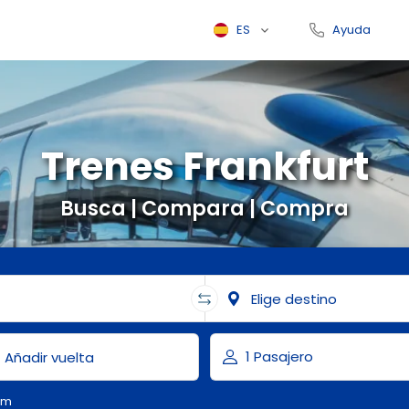
ES
Ayuda
Trenes Frankfurt
Busca | Compara | Compra
om