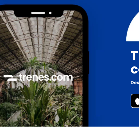
T
c
Des