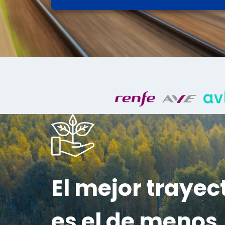
El mejor trayec
es el de menos