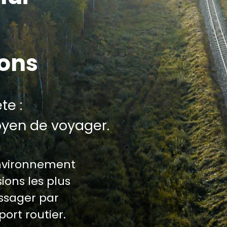
ions
te :
oyen de voyager.
environnement
ions les plus
assager par
port routier.