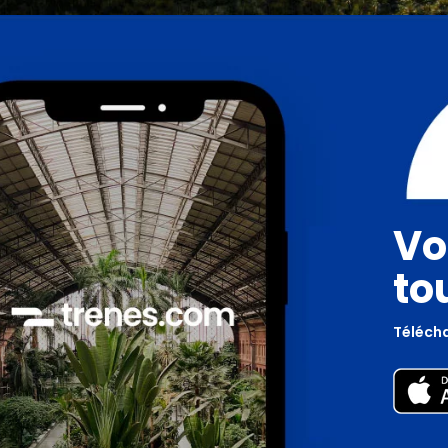
Vo
to
Télécha