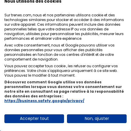
Nous utilisons des cookies
Il est recommandé d'arriver au moins 20 minutes avant
le départ du train, surtout si vous avez besoin de
Sur trenes.com, nous et nos partenaires utilisons cookie et des
technologies similaires pour stocker et accéder à des informations
trouver votre quai, d'embarquer avec des bagages ou
sur votre appareil. Ces informations peuvent inclure des données
de demander une assistance particulière.
personnelles telles que votre adresse IP ou vos données de
navigation, utilisées pour personnaliser les publicités, mesurer leurs
performances et améliorer votre expérience.
Vos billets,
Avec votre consentement, nous et Google pouvons utiliser vos
données personnelles pour vous afficher des publicités
toujours avec vous
personnalisées en fonction de vos centres d'intérêt et de votre
comportement de navigation.
Vous pouvez accepter tous cookie , les refuser ou configurer vos
Téléchargez vos billets en PDF ou recevez-les par SMS.
préférences. Votre choix s'appliquera uniquement à ce site web.
Vous pouvez le modifier à tout moment.
Découvrez comment Google utilise vos données
personnelles lorsque vous donnez votre consentement sur
notre site en consultant sa page relative à la responsabilité
des données des entreprises :
https://business.safety.google/privacy/
Accepter tout
Non, ajuster