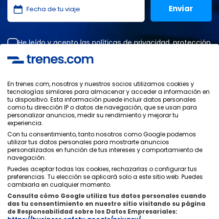
He leído y acepto las
políticas de privacidad
,
protección
de datos
,
condiciones generales
de ONLINE TRAVEL
SOLUTIONS.
En trenes.com, nosotros y nuestros socios utilizamos cookies y
tecnologías similares para almacenar y acceder a información en
tu dispositivo. Esta información puede incluir datos personales
Política de Privacidad
como tu dirección IP o datos de navegación, que se usan para
Condiciones Generales
personalizar anuncios, medir su rendimiento y mejorar tu
Política de Cookies
experiencia.
Política de Seguridad
Con tu consentimiento, tanto nosotros como Google podemos
utilizar tus datos personales para mostrarte anuncios
Aviso Legal
personalizados en función de tus intereses y comportamiento de
Contacto
navegación.
Puedes aceptar todas las cookies, rechazarlas o configurar tus
preferencias. Tu elección se aplicará solo a este sitio web. Puedes
cambiarla en cualquier momento.
Consulta cómo Google utiliza tus datos personales cuando
das tu consentimiento en nuestro sitio visitando su página
Quiénes Somos
ixigo
de Responsabilidad sobre los Datos Empresariales: