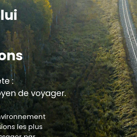
lui
ions
te :
oyen de voyager.
environnement
ions les plus
assager par