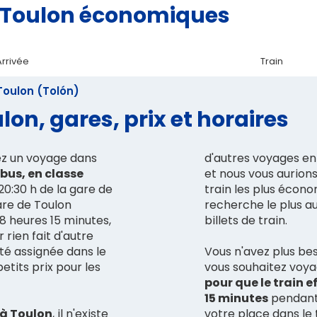
id Toulon économiques
Arrivée
Train
Toulon (Tolón)
lon, gares, prix et horaires
ez un voyage dans
d'autres voyages en 
bus, en classe
et nous vous aurion
 20:30 h de la gare de
train les plus écono
are de Toulon
recherche le plus a
 18 heures 15 minutes,
billets de train.
 rien fait d'autre
été assignée dans le
Vous n'avez plus beso
etits prix pour les
vous souhaitez voya
pour que le train e
15 minutes
pendant 
 à Toulon
, il n'existe
votre place dans le t