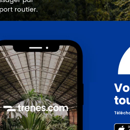
port routier.
Vo
to
Télécha