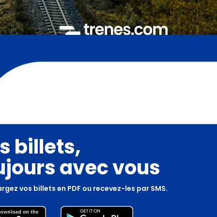
s billets,
ujours avec vous
rgez vos billets en PDF ou recevez-les par SMS.