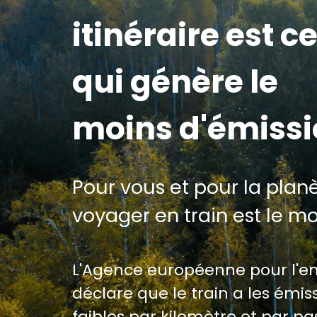
itinéraire est ce
qui génère le
moins d'émiss
Pour vous et pour la planè
voyager en train est le m
L'Agence européenne pour l'
déclare que le train a les émiss
faibles par kilomètre et par p