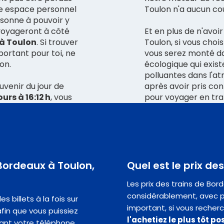
re espace personnel
Toulon n'a aucun coû
rsonne à pouvoir y
 voyageront à côté
Et en plus de n'avoi
 à Toulon
. Si trouver
Toulon, si vous chois
portant pour toi, ne
vous serez monté da
on.
écologique qui exist
polluantes dans l'a
uvenir du jour de
après avoir pris con
urs à 16:12 h
, vous
pour voyager en trai
e Bordeaux à Toulon,
Quel est le prix de
Les prix des trains de Bor
considérablement, avec pa
 billets à la fois sur
important, si vous recherc
fin que vous puissiez
l'achetiez le plus tôt po
ant votre téléphone