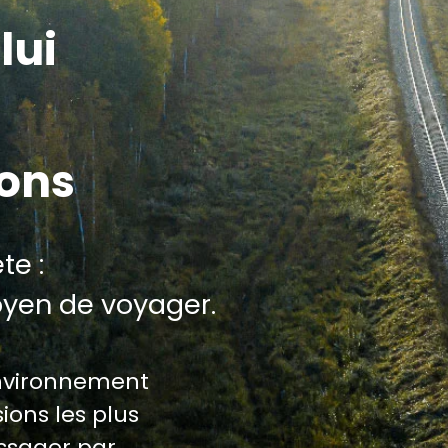
lui
ions
te :
oyen de voyager.
environnement
ions les plus
assager par