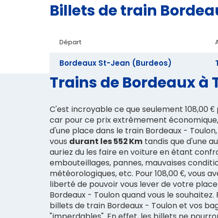
Billets de train Bord
Départ
Bordeaux St-Jean (Burdeos)
Trains de Bordeaux à T
C'est incroyable ce que seulement 108,00 €
car pour ce prix extrêmement économique,
d'une place dans le train Bordeaux - Toulon,
vous
durant les 552 Km
tandis que d'une au
auriez du les faire en voiture en étant conf
embouteillages, pannes, mauvaises conditi
météorologiques, etc. Pour 108,00 €, vous a
liberté de pouvoir vous lever de votre place
Bordeaux - Toulon quand vous le souhaitez. P
billets de train Bordeaux - Toulon et vos bagages deviennent
"imperdables". En effet, les billets ne pourr