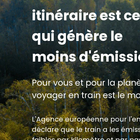
itinéraire est ce
qui génère le
moins d'émiss
Pour vous et pour la planè
voyager en train est le m
L'Agence européenne pour l'
déclare que le train a les émiss
faibles par kilomètre et par p