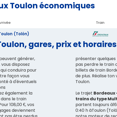
eaux Toulon économiques
Arrivée
Train
Toulon (Tolón)
oulon, gares, prix et horaires
 peuvent générer,
présenter quelques 
 vous disposez
pas perdre le train 
 qui conduira pour
billets de train Bord
tre façon vous
de plus. Réalise ton
ronté à d'éventuels
Toulon.
ons
vez également la
Le trajet
Bordeaux -
 dans le train
trains du 
our 108,00 €, vos
partent toujours à16
0:40 h àToulon (Toló
ont pas être perdus
notre moteur de rec