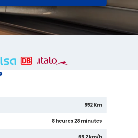
?
552 Km
8 heures 28 minutes
65.2 km/h