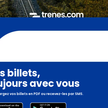
s billets,
ujours avec vous
rgez vos billets en PDF ou recevez-les par SMS.