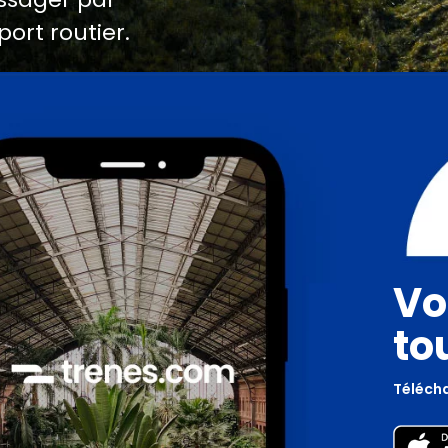
port routier.
Vo
to
Télécha