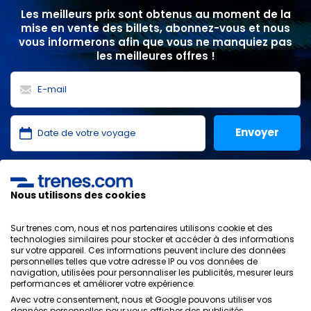
Les meilleurs prix sont obtenus au moment de la
mise en vente des billets, abonnez-vous et nous
vous informerons afin que vous ne manquiez pas
les meilleures offres !
J'ai lu et j'accepte les
politiques de confidentialité
,
protection des données
,
conditions générales
de
Nous utilisons des cookies
ONLINE TRAVEL SOLUTIONS.
Sur trenes.com, nous et nos partenaires utilisons cookie et des
technologies similaires pour stocker et accéder à des informations
sur votre appareil. Ces informations peuvent inclure des données
personnelles telles que votre adresse IP ou vos données de
Politique de confidentialité
navigation, utilisées pour personnaliser les publicités, mesurer leurs
Conditions générales
performances et améliorer votre expérience.
Politique des Cookies
Avec votre consentement, nous et Google pouvons utiliser vos
Politique de sécurité
données personnelles pour vous afficher des publicités