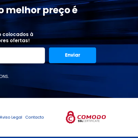
o melhor preço é
o colocados à
res ofertas!
ONS.
Aviso Legal
Contacto