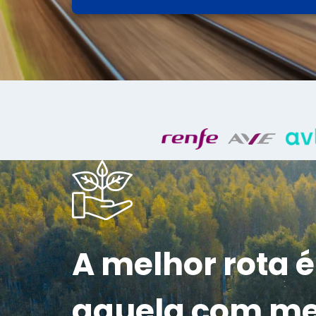
A melhor rota é
aquela com m