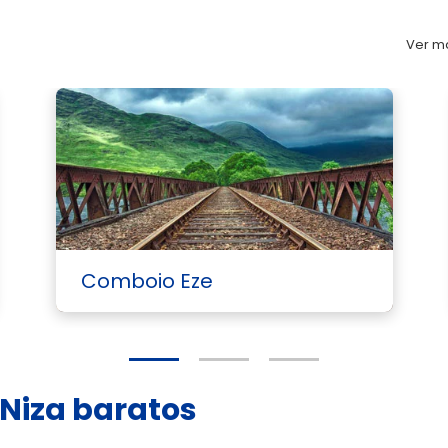
a
Ver ma
Comboio Eze
 Niza baratos