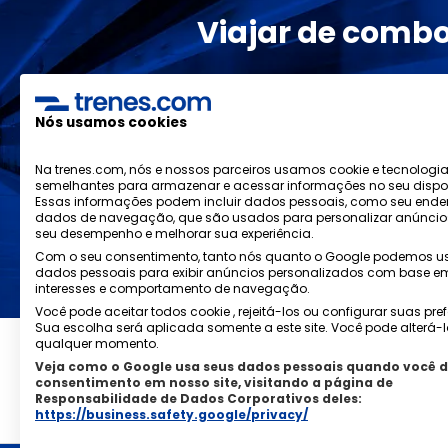
Viajar de combo
Os melhores 
Nós usamos cookies
venda, subs
Na trenes.com, nós e nossos parceiros usamos cookie e tecnologi
semelhantes para armazenar e acessar informações no seu dispos
Essas informações podem incluir dados pessoais, como seu ender
dados de navegação, que são usados ​​para personalizar anúncio
seu desempenho e melhorar sua experiência.
Li e aceito as
políticas de privacidade
Com o seu consentimento, tanto nós quanto o Google podemos u
dados pessoais para exibir anúncios personalizados com base e
interesses e comportamento de navegação.
Você pode aceitar todos cookie , rejeitá-los ou configurar suas pre
Sua escolha será aplicada somente a este site. Você pode alterá-l
qualquer momento.
Veja como o Google usa seus dados pessoais quando você d
Política de Privacidad
consentimento em nosso site, visitando a página de
Responsabilidade de Dados Corporativos deles:
https://business.safety.google/privacy/