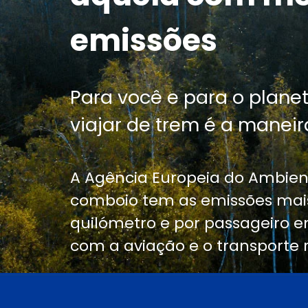
emissões
Para você e para o planet
viajar de trem é a maneira
A Agência Europeia do Ambien
comboio tem as emissões mais
quilómetro e por passageiro
com a aviação e o transporte r