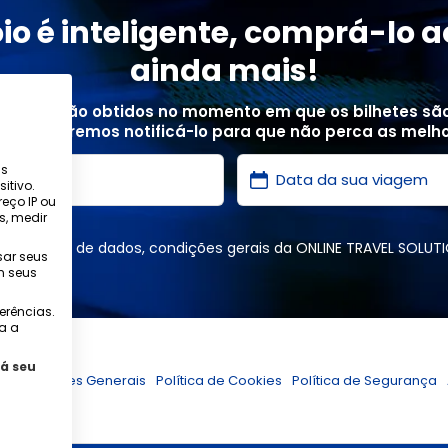
io é inteligente, comprá-lo a
ainda mais!
preços são obtidos no momento em que os bilhetes sã
creva e iremos notificá-lo para que não perca as melho
as
itivo.
eço IP ou
s, medir
,
proteção de dados
,
condições gerais
da ONLINE TRAVEL SOLUTI
sar seus
m seus
ferências.
a a
á seu
e
Condições Generais
Política de Cookies
Política de Segurança