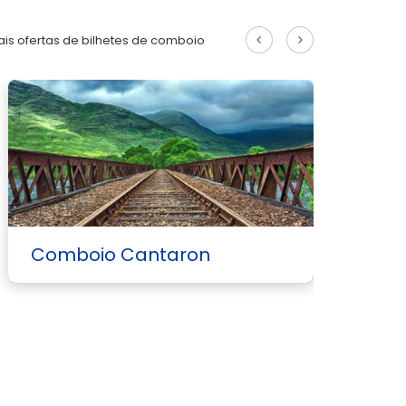
is ofertas de bilhetes de comboio
C
Comboio Cantaron
V