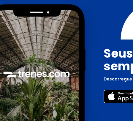
Seus
semp
Descarregue 