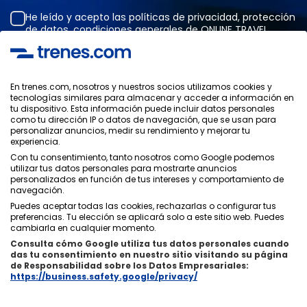
He leído y acepto las
políticas de privacidad
,
protección
de datos
,
condiciones generales
de ONLINE TRAVEL
SOLUTIONS.
En trenes.com, nosotros y nuestros socios utilizamos cookies y
tecnologías similares para almacenar y acceder a información en
Política de Privacidad
tu dispositivo. Esta información puede incluir datos personales
Condiciones Generales
como tu dirección IP o datos de navegación, que se usan para
Política de Cookies
personalizar anuncios, medir su rendimiento y mejorar tu
experiencia.
Política de Seguridad
Con tu consentimiento, tanto nosotros como Google podemos
Aviso Legal
utilizar tus datos personales para mostrarte anuncios
Contacto
personalizados en función de tus intereses y comportamiento de
navegación.
Puedes aceptar todas las cookies, rechazarlas o configurar tus
preferencias. Tu elección se aplicará solo a este sitio web. Puedes
cambiarla en cualquier momento.
Consulta cómo Google utiliza tus datos personales cuando
Quiénes Somos
ixigo
das tu consentimiento en nuestro sitio visitando su página
de Responsabilidad sobre los Datos Empresariales:
Copyright © Trenes.com. Todos los derechos reservados.
https://business.safety.google/privacy/