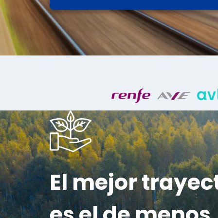
El mejor trayec
es el de menos