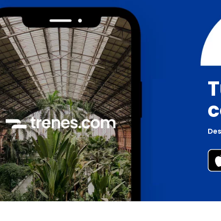
T
c
Des