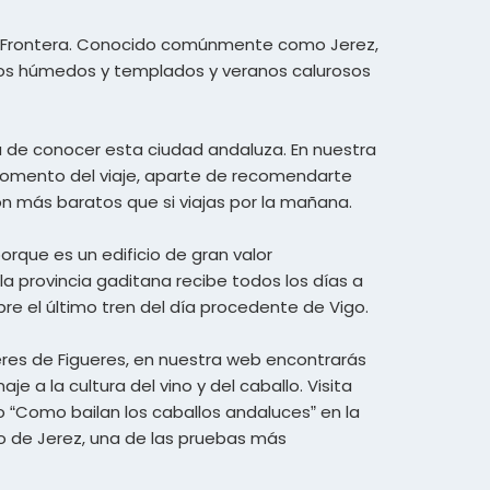
 la Frontera. Conocido comúnmente como Jerez,
ernos húmedos y templados y veranos calurosos
da de conocer esta ciudad andaluza. En nuestra
l momento del viaje, aparte de recomendarte
son más baratos que si viajas por la mañana.
orque es un edificio de gran valor
e la provincia gaditana recibe todos los días a
pre el último tren del día procedente de Vigo.
 eres de Figueres, en nuestra web encontrarás
e a la cultura del vino y del caballo. Visita
“Como bailan los caballos andaluces” en la
to de Jerez, una de las pruebas más