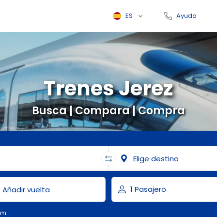
ES
Ayuda
Trenes Jerez
Busca | Compara | Compra
om