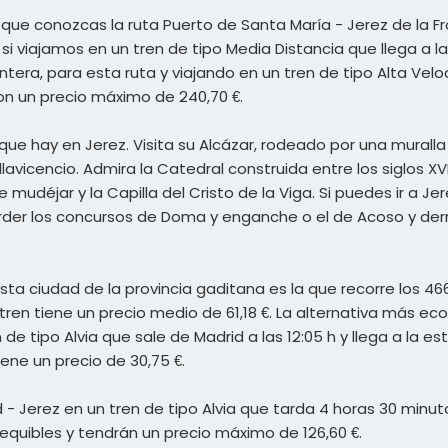
e que conozcas la ruta Puerto de Santa María - Jerez de la 
si viajamos en un tren de tipo Media Distancia que llega a la 
ntera, para esta ruta y viajando en un tren de tipo Alta Veloc
on un precio máximo de 240,70 €.
que hay en Jerez. Visita su Alcázar, rodeado por una murall
vicencio. Admira la Catedral construida entre los siglos XVII 
e mudéjar y la Capilla del Cristo de la Viga. Si puedes ir a J
erder los concursos de Doma y enganche o el de Acoso y der
ta ciudad de la provincia gaditana es la que recorre los 46
 tren tiene un precio medio de 61,18 €. La alternativa más ec
e tipo Alvia que sale de Madrid a las 12:05 h y llega a la es
ene un precio de 30,75 €.
 - Jerez en un tren de tipo Alvia que tarda 4 horas 30 minut
quibles y tendrán un precio máximo de 126,60 €.