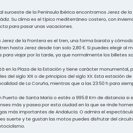
da al suroeste de la Península Ibérica encontramos Jerez de
ádiz. Su clima es el típico mediterráneo costero, con invi
ecta para pasar unas vacaciones.
a Jerez de la Frontera es el tren, una forma barata y cómo
tren hasta Jerez desde tan solo 2,80 €. Si puedes elegir a
s para viajar por la tarde, ya que normalmente los billetes 
tá en la Plaza de la Estación y tiene carácter monumental, p
es del siglo XIX o de principios del siglo XX. Esta estación d
 localidad de La Coruña, mientras que a las 23:50 h para siem
 en Puerto de Santa María o estés a 995.8 Km de distancia si
ienses más y pasea por esta ciudad en la que se rinde homenaj
as más importantes de Andalucía. O admira el espectáculo 
nes suerte y te gustan las motos puedes disfrutar del circui
tociclismo.