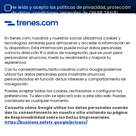
He leído y acepto las
políticas de privacidad
,
protección
de datos
,
condiciones generales
de ONLINE TRAVEL
SOLUTIONS.
En trenes.com, nosotros y nuestros socios utilizamos cookies y
tecnologías similares para almacenar y acceder a información en
Política de Privacidad
tu dispositivo. Esta información puede incluir datos personales
Condiciones Generales
como tu dirección IP o datos de navegación, que se usan para
Política de Cookies
personalizar anuncios, medir su rendimiento y mejorar tu
experiencia.
Política de Seguridad
Con tu consentimiento, tanto nosotros como Google podemos
Aviso Legal
utilizar tus datos personales para mostrarte anuncios
Contacto
personalizados en función de tus intereses y comportamiento de
navegación.
Puedes aceptar todas las cookies, rechazarlas o configurar tus
preferencias. Tu elección se aplicará solo a este sitio web. Puedes
cambiarla en cualquier momento.
Consulta cómo Google utiliza tus datos personales cuando
Quiénes Somos
ixigo
das tu consentimiento en nuestro sitio visitando su página
de Responsabilidad sobre los Datos Empresariales:
Copyright © Trenes.com. Todos los derechos reservados.
https://business.safety.google/privacy/