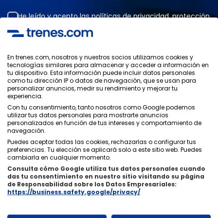
He leído y acepto las
políticas de privacidad
,
protección
de datos
,
condiciones generales
de ONLINE TRAVEL
SOLUTIONS.
En trenes.com, nosotros y nuestros socios utilizamos cookies y
tecnologías similares para almacenar y acceder a información en
tu dispositivo. Esta información puede incluir datos personales
Política de Privacidad
como tu dirección IP o datos de navegación, que se usan para
Condiciones Generales
personalizar anuncios, medir su rendimiento y mejorar tu
Política de Cookies
experiencia.
Política de Seguridad
Con tu consentimiento, tanto nosotros como Google podemos
utilizar tus datos personales para mostrarte anuncios
Aviso Legal
personalizados en función de tus intereses y comportamiento de
Contacto
navegación.
Puedes aceptar todas las cookies, rechazarlas o configurar tus
preferencias. Tu elección se aplicará solo a este sitio web. Puedes
cambiarla en cualquier momento.
Consulta cómo Google utiliza tus datos personales cuando
das tu consentimiento en nuestro sitio visitando su página
Quiénes Somos
ixigo
de Responsabilidad sobre los Datos Empresariales:
https://business.safety.google/privacy/
Copyright © Trenes.com. Todos los derechos reservados.