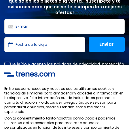
que salen los billetes a la venta, ¡suscríbete y te
avisamos para que no se te escapen las mejores
ofertas!
He leído y acepto las
políticas de privacidad
,
protección
de datos
,
condiciones generales
de ONLINE TRAVEL
SOLUTIONS.
En trenes.com, nosotros y nuestros socios utilizamos cookies y
tecnologías similares para almacenar y acceder a información en
tu dispositivo. Esta información puede incluir datos personales
Política de Privacidad
como tu dirección IP o datos de navegación, que se usan para
Condiciones Generales
personalizar anuncios, medir su rendimiento y mejorar tu
Política de Cookies
experiencia.
Política de Seguridad
Con tu consentimiento, tanto nosotros como Google podemos
utilizar tus datos personales para mostrarte anuncios
Aviso Legal
personalizados en función de tus intereses y comportamiento de