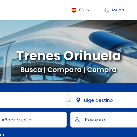
ES
Ayuda
Trenes Orihuela
Busca | Compara | Compra
om