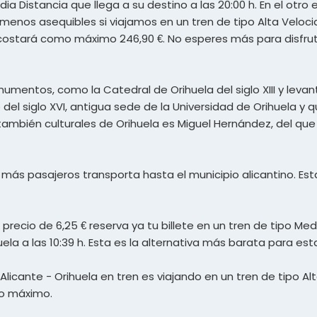
dia Distancia que llega a su destino a las 20:00 h. En el ot
s menos asequibles si viajamos en un tren de tipo Alta Veloc
en costará como máximo 246,90 €. No esperes más para disfru
mentos, como la Catedral de Orihuela del siglo XIII y leva
del siglo XVI, antigua sede de la Universidad de Orihuela y 
 y también culturales de Orihuela es Miguel Hernández, del qu
ue más pasajeros transporta hasta el municipio alicantino. Est
n precio de 6,25 € reserva ya tu billete en un tren de tipo Me
uela a las 10:39 h. Esta es la alternativa más barata para est
licante - Orihuela en tren es viajando en un tren de tipo A
mo máximo.