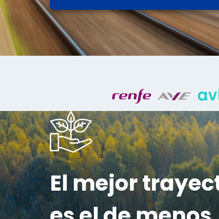
El mejor trayec
es el de menos