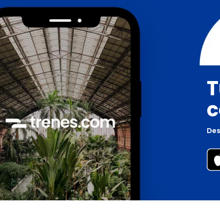
T
c
Des