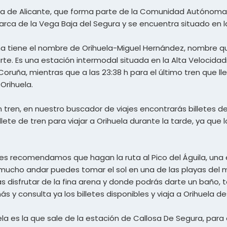
ia de Alicante, que forma parte de la Comunidad Autónoma de
marca de la Vega Baja del Segura y se encuentra situado en l
tina tiene el nombre de Orihuela-Miguel Hernández, nombre 
e. Es una estación intermodal situada en la Alta Velocidadni
oruña, mientras que a las 23:38 h para el último tren que lleg
Orihuela.
en tren, en nuestro buscador de viajes encontrarás billetes d
e de tren para viajar a Orihuela durante la tarde, ya que lo
les recomendamos que hagan la ruta al Pico del Águila, un
mucho andar puedes tomar el sol en una de las playas del m
rás disfrutar de la fina arena y donde podrás darte un baño, 
 y consulta ya los billetes disponibles y viaja a Orihuela de
uela es la que sale de la estación de Callosa De Segura, par