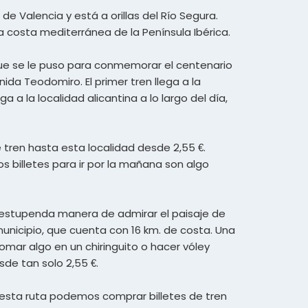
 Valencia y está a orillas del Río Segura.
a costa mediterránea de la Península Ibérica.
que se le puso para conmemorar el centenario
da Teodomiro. El primer tren llega a la
a a la localidad alicantina a lo largo del día,
e tren hasta esta localidad desde 2,55 €.
s billetes para ir por la mañana son algo
a estupenda manera de admirar el paisaje de
unicipio, que cuenta con 16 km. de costa. Una
tomar algo en un chiringuito o hacer vóley
sde tan solo 2,55 €.
a esta ruta podemos comprar billetes de tren