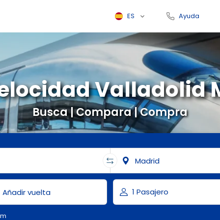
ES
Ayuda
elocidad Valladolid
Busca | Compara | Compra
om