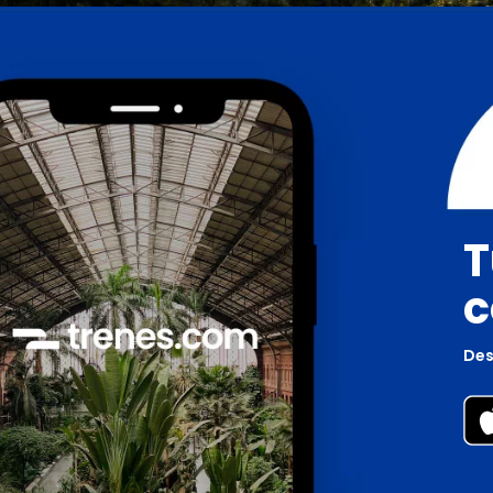
T
c
Des