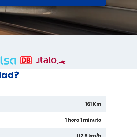
dad?
161 Km
1 hora 1 minuto
112.8 km/h