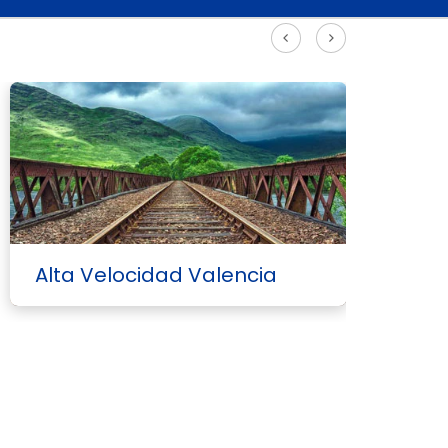
Ver más rutas Alta Velocidad
Alta Velocidad Valencia
A