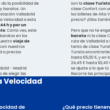
da la posibilidad de
son la
clase Turista
uy baratos. Un
clase Confort con u
estación Valladolid
los billetes de Alta
ta Velocidad a esta
precio? ¡Ellos tamb
:44 h y por un
nte
. Como ves, este
Pero que no te enga
baratos en los
barata
ni la clase 
nuestro
viaje de
ruta de Valladolid a
a con nuestros
tanto de clase Turis
id a precios
Turista encontrarás 
hasta 65,00 €, y en 
24,45 € hasta 92,40 
adolid - Madrid
se ajuste a lo que 
 de elegir las
Recorre las princip
a Velocidad
elocidad de
¿Qué precio tienen 