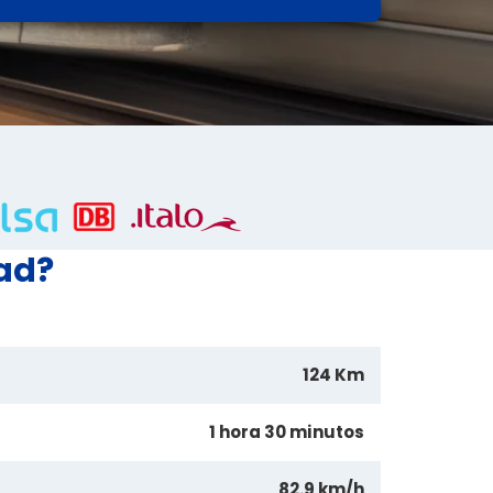
dad?
124 Km
1 hora 30 minutos
82.9 km/h