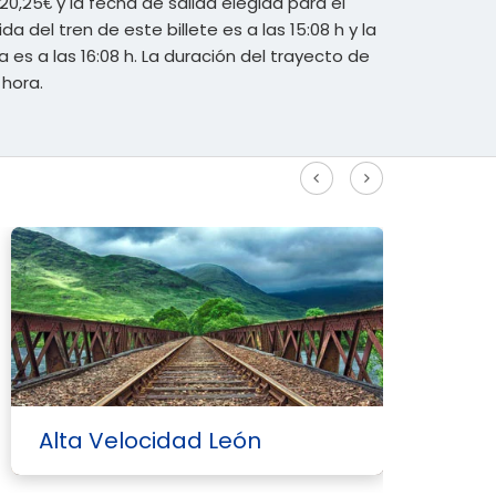
20,25€ y la fecha de salida elegida para el
lida del tren de este billete es a las 15:08 h y la
a es a las 16:08 h. La duración del trayecto de
 hora.
Ver más rutas Alta Velocidad
Alta Velocidad León
A