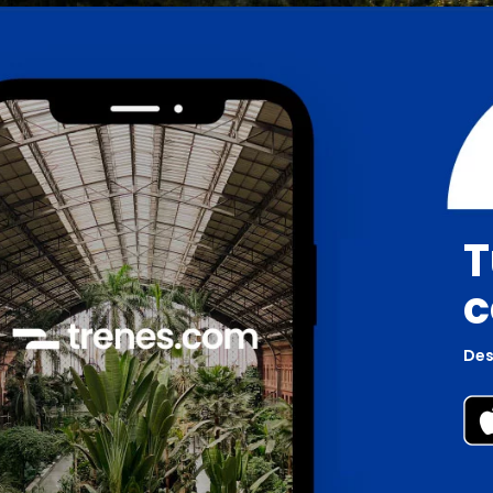
T
c
Des