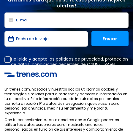
ofertas!
He leído y acepto las
políticas de privacidad
,
protección
de datos
,
condiciones generales
de ONLINE TRAVEL
SOLUTIONS.
En trenes.com, nosotros y nuestros socios utilizamos cookies y
tecnologías similares para almacenar y acceder a información en
Política de Privacidad
tu dispositivo. Esta información puede incluir datos personales
Condiciones Generales
como tu dirección IP o datos de navegación, que se usan para
Política de Cookies
personalizar anuncios, medir su rendimiento y mejorar tu
experiencia.
Política de Seguridad
Con tu consentimiento, tanto nosotros como Google podemos
Aviso Legal
utilizar tus datos personales para mostrarte anuncios
Contacto
personalizados en función de tus intereses y comportamiento de