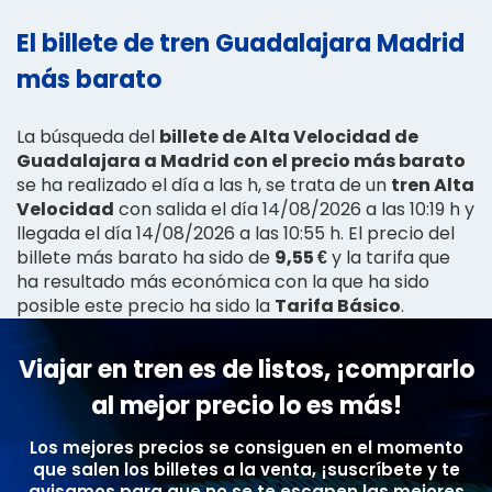
El billete de tren Guadalajara Madrid
más barato
La búsqueda del
billete de Alta Velocidad de
Guadalajara a Madrid con el precio más barato
se ha realizado el día a las h, se trata de un
tren Alta
Velocidad
con salida el día 14/08/2026 a las 10:19 h y
llegada el día 14/08/2026 a las 10:55 h. El precio del
billete más barato ha sido de
9,55 €
y la tarifa que
ha resultado más económica con la que ha sido
posible este precio ha sido la
Tarifa Básico
.
Viajar en tren es de listos, ¡comprarlo
al mejor precio lo es más!
Los mejores precios se consiguen en el momento
que salen los billetes a la venta, ¡suscríbete y te
avisamos para que no se te escapen las mejores