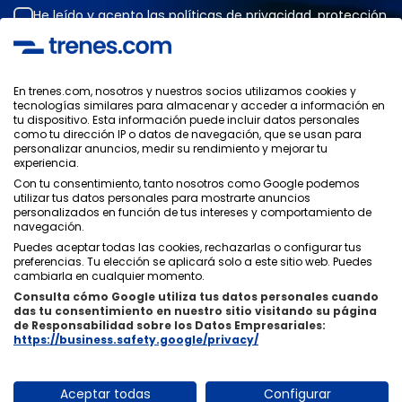
He leído y acepto las
políticas de privacidad
,
protección
de datos
,
condiciones generales
de ONLINE TRAVEL
SOLUTIONS.
En trenes.com, nosotros y nuestros socios utilizamos cookies y
tecnologías similares para almacenar y acceder a información en
tu dispositivo. Esta información puede incluir datos personales
Política de Privacidad
como tu dirección IP o datos de navegación, que se usan para
Condiciones Generales
personalizar anuncios, medir su rendimiento y mejorar tu
Política de Cookies
experiencia.
Política de Seguridad
Con tu consentimiento, tanto nosotros como Google podemos
utilizar tus datos personales para mostrarte anuncios
Aviso Legal
personalizados en función de tus intereses y comportamiento de
Contacto
navegación.
Puedes aceptar todas las cookies, rechazarlas o configurar tus
preferencias. Tu elección se aplicará solo a este sitio web. Puedes
cambiarla en cualquier momento.
Consulta cómo Google utiliza tus datos personales cuando
das tu consentimiento en nuestro sitio visitando su página
Quiénes Somos
ixigo
de Responsabilidad sobre los Datos Empresariales:
https://business.safety.google/privacy/
Copyright © Trenes.com. Todos los derechos reservados.
Aceptar todas
Configurar