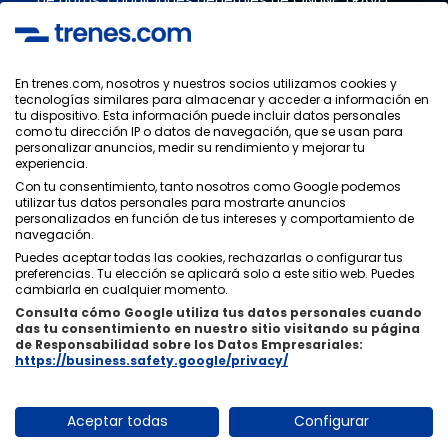
SOLUTIONS.
En trenes.com, nosotros y nuestros socios utilizamos cookies y
tecnologías similares para almacenar y acceder a información en
Política de Privacidad
tu dispositivo. Esta información puede incluir datos personales
Condiciones Generales
como tu dirección IP o datos de navegación, que se usan para
Política de Cookies
personalizar anuncios, medir su rendimiento y mejorar tu
experiencia.
Política de Seguridad
Aviso Legal
Con tu consentimiento, tanto nosotros como Google podemos
utilizar tus datos personales para mostrarte anuncios
Contacto
personalizados en función de tus intereses y comportamiento de
navegación.
Puedes aceptar todas las cookies, rechazarlas o configurar tus
preferencias. Tu elección se aplicará solo a este sitio web. Puedes
cambiarla en cualquier momento.
Consulta cómo Google utiliza tus datos personales cuando
Quiénes Somos
ixigo
das tu consentimiento en nuestro sitio visitando su página
de Responsabilidad sobre los Datos Empresariales:
Copyright © Trenes.com. Todos los derechos reservados.
https://business.safety.google/privacy/
Aceptar todas
Configurar