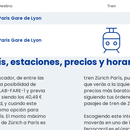
Destino
Tren
Paris Gare de Lyon
Paris Gare de Lyon
ís, estaciones, precios y hora
cador, de entre las
tren Zúrich París, 
a posibilidad de
que verás a la izqui
 BLAB-FARE-1 y previa
precios más baratos 
 siendo los 40,49 €
siguiendo tus órdene
ad, y cuando este
pasajes de tren de Z
 como opción para
arís. El monto máximo
Escogiendo este inte
de Zúrich a París es
moverás en uno de lo
ferrocarril es el úni