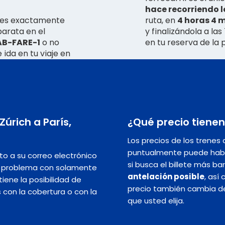
hace recorriendo 
ieres exactamente
ruta, en
4 horas 4 m
barata en el
y finalizándola a la
LAB-FARE-1
o no
en tu reserva de la p
 ida en tu viaje en
Zúrich a París,
¿Qué precio tienen 
Los precios de los trenes 
puntualmente puede hab
nto a su correo electrónico
si busca el billete más ba
in problema con solamente
antelación posible
, así
iene la posibilidad de
precio también cambia dep
s con la cobertura o con la
que usted elija.