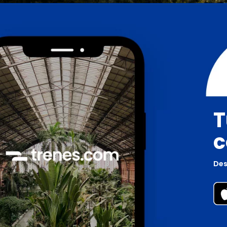
T
c
Des