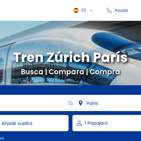
ES
Ayuda
Tren Zúrich París
Busca | Compara | Compra
om