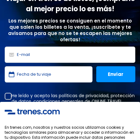
al mejor precio lo es más!
Los mejores precios se consiguen en el momento
que salen los billetes a la venta, ¡suscríbete y te
avisamos para que no se te escapen las mejores
ofertas!
He leído y acepto las
políticas de privacidad
,
protección
de datos
,
condiciones generales
de ONLINE TRAVEL
SOLUTIONS.
En trenes.com, nosotros y nuestros socios utilizamos cookies y
tecnologías similares para almacenar y acceder a información en
Política de Privacidad
tu dispositivo. Esta información puede incluir datos personales