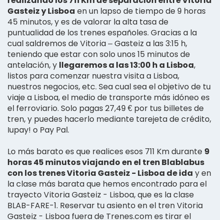
realizando los 711 Km de separación entre Vitoria
Gasteiz y Lisboa
en un lapso de tiempo de 9 horas
45 minutos, y es de valorar la alta tasa de
puntualidad de los trenes españoles. Gracias a la
cual saldremos de Vitoria – Gasteiz a las 3:15 h,
teniendo que estar con solo unos 15 minutos de
antelación, y
llegaremos a las 13:00 h a Lisboa
,
listos para comenzar nuestra visita a Lisboa,
nuestros negocios, etc. Sea cual sea el objetivo de tu
viaje a Lisboa, el medio de transporte más idóneo es
el ferroviario. Solo pagas 27,49 € por tus billetes de
tren, y puedes hacerlo mediante tarejeta de crédito,
Iupay! o Pay Pal.
Lo más barato es que realices esos 711 Km durante
9
horas 45 minutos viajando en el tren Blablabus
con los trenes Vitoria Gasteiz - Lisboa de ida
y en
la clase más barata que hemos encontrado para el
trayecto Vitoria Gasteiz - Lisboa, que es la clase
BLAB-FARE-1. Reservar tu asiento en el tren Vitoria
Gasteiz - Lisboa fuera de Trenes.com es tirar el