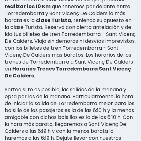
realizar los 10 Km
que tenemos por delante entre
Torredembarra y Sant Vicenç De Calders la más
barata es la
clase Turista
, teniendo su opuesto en
la clase Turista. Reserva con cierta antelación y de
ida tus billetes de tren Torredembarra - Sant Vicenç
De Calders. Viaja sin demoras ni desvíos imprevistos,
con los billetes de tren Torredembarra - Sant
Vicenç De Calders más baratos. Los horarios de los
trenes de Torredembarra a Sant Vicenç De Calders
en
Horarios Trenes Torredembarra Sant Vicenç
De Calders
.
Sortea si te es posible, las salidas de la mañana y
opta por las de la mañana. Particularmente, la hora
de iniciar la salida de Torredembarra mejor para los
bolsillo de los pasajeros es la de las 6:10 h y la menos
amigable con dichos bolsillos es la de las 6:10 h. Con
la hora más barata, llegaremos a Sant Vicenç De
Calders a las 6:19 h y con la menos barata lo
haremos a las 6:19 h. Déjate llevar con nuestros