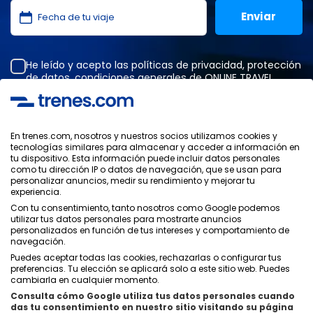
He leído y acepto las
políticas de privacidad
,
protección
de datos
,
condiciones generales
de ONLINE TRAVEL
SOLUTIONS.
En trenes.com, nosotros y nuestros socios utilizamos cookies y
tecnologías similares para almacenar y acceder a información en
Política de Privacidad
tu dispositivo. Esta información puede incluir datos personales
Condiciones Generales
como tu dirección IP o datos de navegación, que se usan para
Política de Cookies
personalizar anuncios, medir su rendimiento y mejorar tu
experiencia.
Política de Seguridad
Aviso Legal
Con tu consentimiento, tanto nosotros como Google podemos
utilizar tus datos personales para mostrarte anuncios
Contacto
personalizados en función de tus intereses y comportamiento de
navegación.
Puedes aceptar todas las cookies, rechazarlas o configurar tus
preferencias. Tu elección se aplicará solo a este sitio web. Puedes
cambiarla en cualquier momento.
Consulta cómo Google utiliza tus datos personales cuando
Quiénes Somos
ixigo
das tu consentimiento en nuestro sitio visitando su página