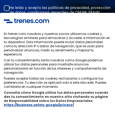
He leído y acepto las
políticas de privacidad
,
protección
de datos
,
condiciones generales
de ONLINE TRAVEL
SOLUTIONS.
En trenes.com, nosotros y nuestros socios utilizamos cookies y
tecnologías similares para almacenar y acceder a información en
Política de Privacidad
tu dispositivo. Esta información puede incluir datos personales
Condiciones Generales
como tu dirección IP o datos de navegación, que se usan para
Política de Cookies
personalizar anuncios, medir su rendimiento y mejorar tu
experiencia.
Política de Seguridad
Aviso Legal
Con tu consentimiento, tanto nosotros como Google podemos
utilizar tus datos personales para mostrarte anuncios
Contacto
personalizados en función de tus intereses y comportamiento de
navegación.
Puedes aceptar todas las cookies, rechazarlas o configurar tus
preferencias. Tu elección se aplicará solo a este sitio web. Puedes
cambiarla en cualquier momento.
Consulta cómo Google utiliza tus datos personales cuando
Quiénes Somos
ixigo
das tu consentimiento en nuestro sitio visitando su página
de Responsabilidad sobre los Datos Empresariales:
Copyright © Trenes.com. Todos los derechos reservados.
https://business.safety.google/privacy/