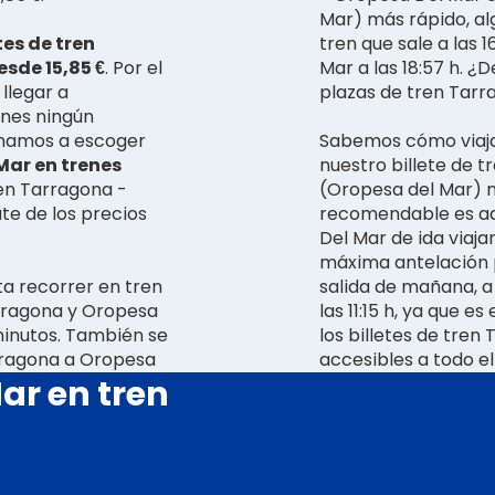
Mar) más rápido, alg
tes de tren
tren que sale a las 
sde 15,85 €
. Por el
Mar a las 18:57 h. 
llegar a
plazas de tren Tar
ienes ningún
nimamos a escoger
Sabemos cómo viaja
Mar en trenes
nuestro billete de 
ren Tarragona -
(Oropesa del Mar) n
te de los precios
recomendable es adq
Del Mar de ida viaja
máxima antelación p
a recorrer en tren
salida de mañana, a
arragona y Oropesa
las 11:15 h, ya que 
minutos. También se
los billetes de tre
rragona a Oropesa
accesibles a todo e
ar en tren