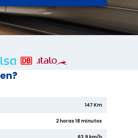
ren?
147 Km
2 horas 18 minutos
63.9 km/h