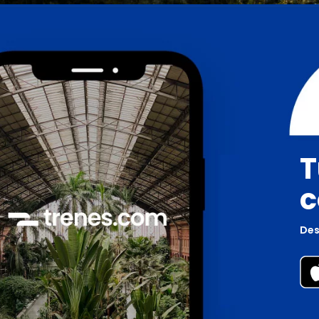
T
c
Des