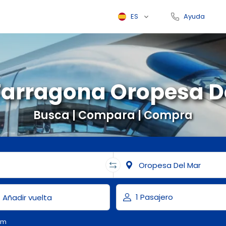
ES
Ayuda
Tarragona Oropesa D
Busca | Compara | Compra
om