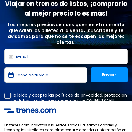
Viajar en tren es de listos, ¡comprarlo
al mejor precio lo es más!
Los mejores precios se consiguen en el momento
que salen los billetes a la venta, ¡suscríbete y te
avisamos para que no se te escapen las mejores
ofertas!
He leído y acepto las
políticas de privacidad
,
protección
de datos
,
condiciones generales
de ONLINE TRAVEL
SOLUTIONS.
En trenes.com, nosotros y nuestros socios utilizamos cookies y
tecnologías similares para almacenar y acceder a información en
Política de Privacidad